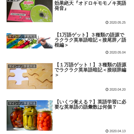
効果絶大『オドロキモモノキ英語
発音』
2020.05.25
【1万語ゲット】３種類の語源で
マインド／学習方法
ラクラク英単語暗記＜接尾辞／語
根編＞
2020.05.04
【１万語ゲット！】３種類の語源
マインド／学習方法
でラクラク英単語暗記＜接頭辞編
＞
2020.04.20
【いくつ覚える？】英語学習に必
マインド／学習方法
要な英単語の語彙数は何個？
2020.04.13