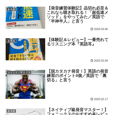
【発音練習体験記】品切れ必至＆
参考書
これなら聴き取れる！「超低速メ
ソッド」をやってみた／英語で
「半神半人」と言う
2020.04.06
【体験記＆レビュー】一番売れて
参考書
るリスニング本『英語耳』
2020.03.09
【脱カタカナ発音！】英語の発音
マインド／学習方法
練習のポイント4個／英語で「裏
切る」と言う
2020.02.17
【ネイティブ級発音マスター！】
参考書
フォニックスのおすすめ本レビュ