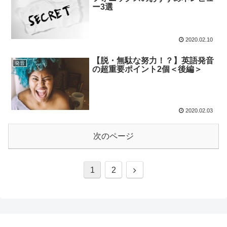
ー3選
2020.02.10
【脱・無駄な努力！？】英語発音
発音
の超重要ポイント2個＜後編＞
2020.02.03
次のページ
1
2