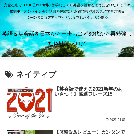
完全在宅でTOEICⓇ800奪取♪留学なしでも英語を話せるようになりたくて日々
奮闘中！オンライン英会話無料体験などお得情報やオススメ学習方法＆
TOEICⓇスコアアップなどお役立ちネタも大公開☆
英語＆英会話を日本から一歩も出ず30代から再勉強し
た体験記ブログ
ネイティブ
【英会話で使える2021新年のあ
ホリデーシーズン
いさつ！】厳選フレーズ15
2021.01.01
【体験記&レビュー】カンタンで
参考書