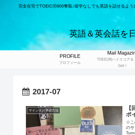
完全在宅でTOEICⓇ800奪取♪留学なしでも英語を話せる
英語＆英会話を
Mail Magazi
PROFILE
TOEIC(R)ハイスコア
プロフィール
Get！
2017-07
【
マインド／学習方法
ポ
☆こ
のサ
To