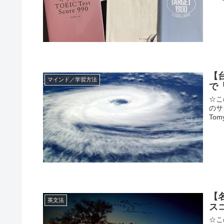
【
マインド／学習方法
で
☆こ
のサ
To
【
英文法
ス
☆こ