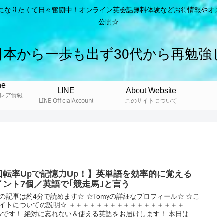
ようになりたくて日々奮闘中！オンライン英会話無料体験などお得情報やオ
公開☆
日本から一歩も出ず30代から再勉強
ne
LINE
About Website
＆ レア情報
LINE OfficialAccount
このサイトについて
回転率Upで記憶力Up！】英単語を効率的に覚える
イント7個／英語で｢競走馬｣と言う
の記事は約4分で読めます☆ ☆Tomyの詳細なプロフィール☆ ☆こ
イトについての説明☆ ＋＋＋＋＋＋＋＋＋＋＋＋＋＋＋＋＋
myです！ 絶対に忘れない＆使える英語をお届けします！ 本日は ...