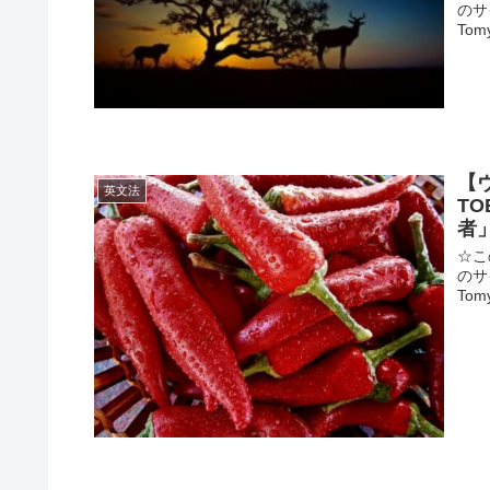
のサ
To
【
英文法
T
者
☆こ
のサ
To