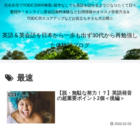
完全在宅でTOEICⓇ800奪取♪留学なしでも英語を話せるようになりたくて日々
奮闘中！オンライン英会話無料体験などお得情報やオススメ学習方法＆
TOEICⓇスコアアップなどお役立ちネタも大公開☆
英語＆英会話を日本から一歩も出ず30代から再勉強し
た体験記ブログ
最速
【脱・無駄な努力！？】英語発音
発音
の超重要ポイント2個＜後編＞
2020.02.03