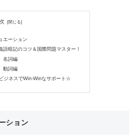
次
ュエーション
義語暗記のコツ＆国際問題マスター！
】名詞編
】動詞編
ジネスでWin-Winなサポート☆
ーション