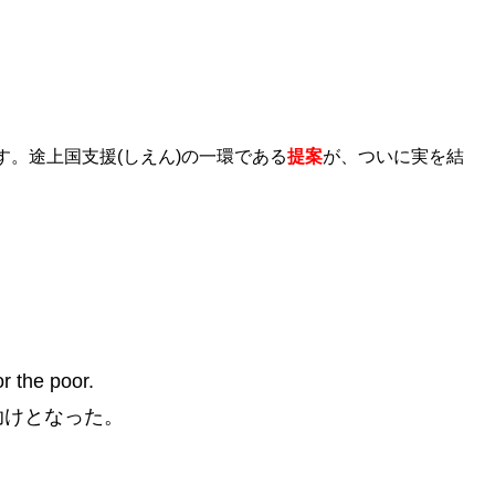
。途上国支援(しえん)の一環である
提案
が、ついに実を結
or the poor.
助けとなった。