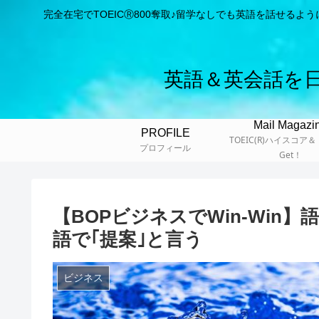
完全在宅でTOEICⓇ800奪取♪留学なしでも英語を話せる
英語＆英会話を
Mail Magazi
PROFILE
TOEIC(R)ハイスコア
プロフィール
Get！
【BOPビジネスでWin-Wi
語で｢提案｣と言う
ビジネス