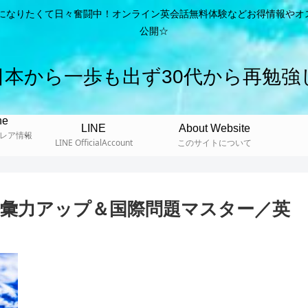
ようになりたくて日々奮闘中！オンライン英会話無料体験などお得情報やオ
公開☆
日本から一歩も出ず30代から再勉強
ne
LINE
About Website
＆ レア情報
LINE OfficialAccount
このサイトについて
n】語彙力アップ＆国際問題マスター／英