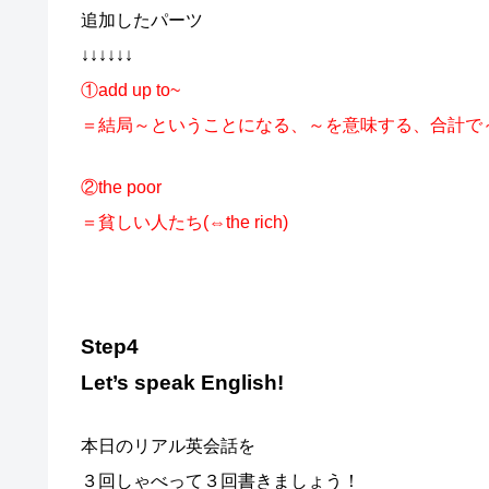
追加したパーツ
↓↓↓↓↓↓
①add up to~
＝結局～ということになる、～を意味する、合計で
②the poor
＝貧しい人たち(⇔the rich)
Step4
Let’s speak English!
本日のリアル英会話
を
３回しゃべって３回書きましょう！